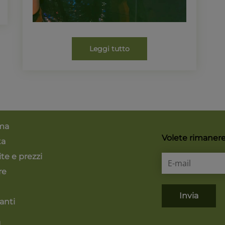
Leggi tutto
ma
Volete rimanere 
ta
ite e prezzi
re
Invia
anti
a