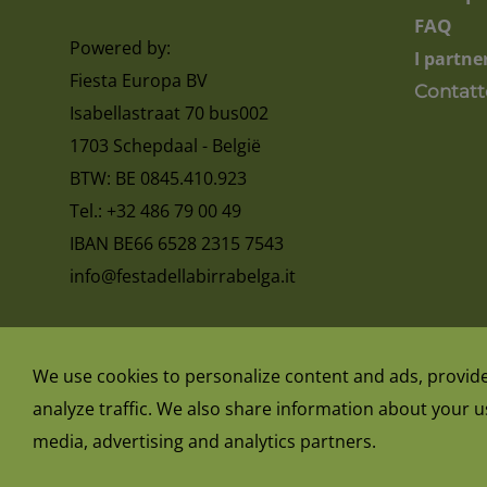
FAQ
Powered by:
I partne
Fiesta Europa BV
Contatt
Isabellastraat 70 bus002
1703 Schepdaal - België
BTW: BE 0845.410.923
Tel.: +32 486 79 00 49
IBAN BE66 6528 2315 7543
info@festadellabirrabelga.it
dichiarazione sulla privacy
termini e condizioni
We use cookies to personalize content and ads, provide
analyze traffic. We also share information about your us
media, advertising and analytics partners.