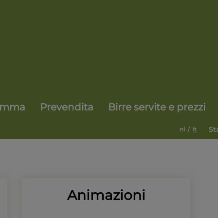
amma
Prevendita
Birre servite e prezzi
/
St
nl
it
Animazioni