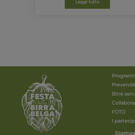
Leggi tutto
Program
Prevendi
Birre serv
Collabora
FOTO
I partecip
Stamp